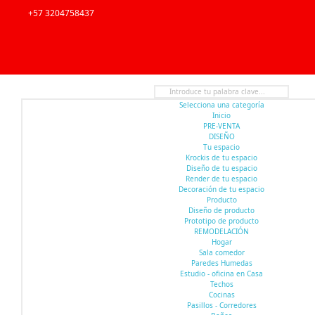
+57 3204758437
Selecciona una categoría
Inicio
PRE-VENTA
DISEÑO
Tu espacio
Krockis de tu espacio
Diseño de tu espacio
Render de tu espacio
Decoración de tu espacio
Producto
Diseño de producto
Prototipo de producto
REMODELACIÓN
Hogar
Sala comedor
Paredes Humedas
Estudio - oficina en Casa
Techos
Cocinas
Pasillos - Corredores