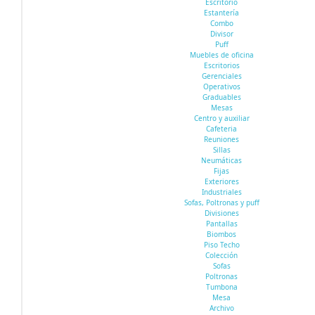
Escritorio
Estantería
Combo
Divisor
Puff
Muebles de oficina
Escritorios
Gerenciales
Operativos
Graduables
Mesas
Centro y auxiliar
Cafeteria
Reuniones
Sillas
Neumáticas
Fijas
Exteriores
Industriales
Sofas, Poltronas y puff
Divisiones
Pantallas
Biombos
Piso Techo
Colección
Sofas
Poltronas
Tumbona
Mesa
Archivo