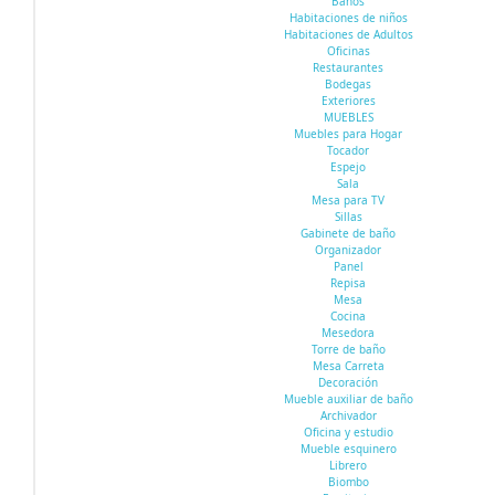
Baños
Habitaciones de niños
Habitaciones de Adultos
Oficinas
Restaurantes
Bodegas
Exteriores
MUEBLES
Muebles para Hogar
Tocador
Espejo
Sala
Mesa para TV
Sillas
Gabinete de baño
Organizador
Panel
Repisa
Mesa
Cocina
Mesedora
Torre de baño
Mesa Carreta
Decoración
Mueble auxiliar de baño
Archivador
Oficina y estudio
Mueble esquinero
Librero
Biombo