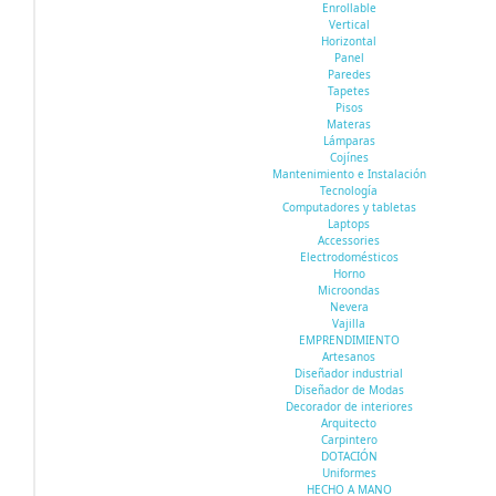
Enrollable
Vertical
Horizontal
Panel
Paredes
Tapetes
Pisos
Materas
Lámparas
Cojínes
Mantenimiento e Instalación
Tecnología
Computadores y tabletas
Laptops
Accessories
Electrodomésticos
Horno
Microondas
Nevera
Vajilla
EMPRENDIMIENTO
Artesanos
Diseñador industrial
Diseñador de Modas
Decorador de interiores
Arquitecto
Carpintero
DOTACIÓN
Uniformes
HECHO A MANO