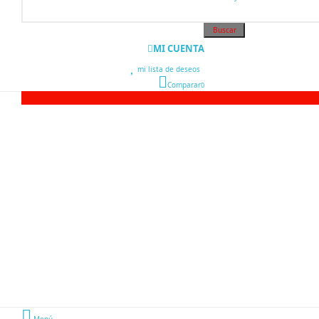
Buscar
MI CUENTA
mi lista de deseos
0
Comparar
0
Menú