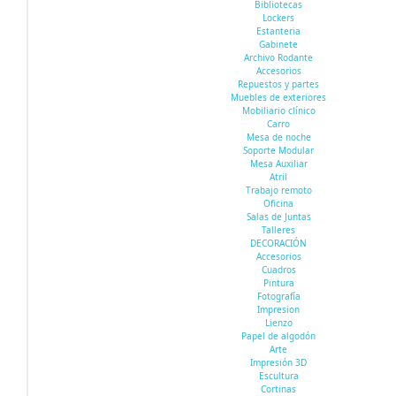
Bibliotecas
Lockers
Estanteria
Gabinete
Archivo Rodante
Accesorios
Repuestos y partes
Muebles de exteriores
Mobiliario clínico
Carro
Mesa de noche
Soporte Modular
Mesa Auxiliar
Atril
Trabajo remoto
Oficina
Salas de Juntas
Talleres
DECORACIÓN
Accesorios
Cuadros
Pintura
Fotografía
Impresion
Lienzo
Papel de algodón
Arte
Impresión 3D
Escultura
Cortinas