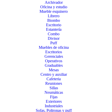
Archivador
Oficina y estudio
Mueble esquinero
Librero
Biombo
Escritorio
Estantería
Combo
Divisor
Puff
Muebles de oficina
Escritorios
Gerenciales
Operativos
Graduables
Mesas
Centro y auxiliar
Cafeteria
Reuniones
Sillas
Neumáticas
Fijas
Exteriores
Industriales
Sofas, Poltronas y puff