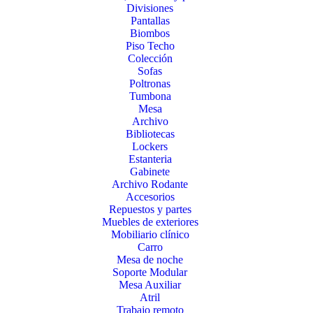
Divisiones
Pantallas
Biombos
Piso Techo
Colección
Sofas
Poltronas
Tumbona
Mesa
Archivo
Bibliotecas
Lockers
Estanteria
Gabinete
Archivo Rodante
Accesorios
Repuestos y partes
Muebles de exteriores
Mobiliario clínico
Carro
Mesa de noche
Soporte Modular
Mesa Auxiliar
Atril
Trabajo remoto