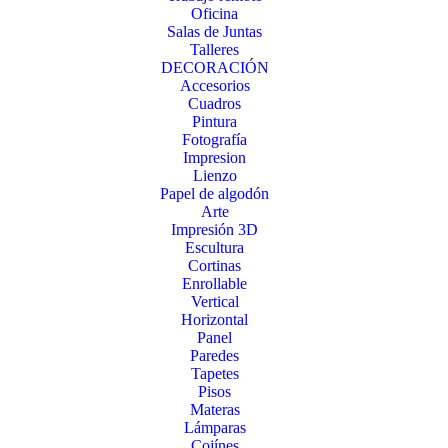
Oficina
Salas de Juntas
Talleres
DECORACIÓN
Accesorios
Cuadros
Pintura
Fotografía
Impresion
Lienzo
Papel de algodón
Arte
Impresión 3D
Escultura
Cortinas
Enrollable
Vertical
Horizontal
Panel
Paredes
Tapetes
Pisos
Materas
Lámparas
Cojínes