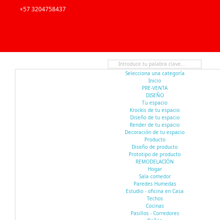
+57 3204758437
Selecciona una categoría
Inicio
PRE-VENTA
DISEÑO
Tu espacio
Krockis de tu espacio
Diseño de tu espacio
Render de tu espacio
Decoración de tu espacio
Producto
Diseño de producto
Prototipo de producto
REMODELACIÓN
Hogar
Sala comedor
Paredes Humedas
Estudio - oficina en Casa
Techos
Cocinas
Pasillos - Corredores