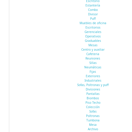
Escritorio
Estantería
Combo
Divisor
Puff
Muebles de oficina
Escritorios
Gerenciales
Operativos
Graduables
Mesas
Centro y auxiliar
Cafeteria
Reuniones
Sillas
Neumáticas
Fijas
Exteriores
Industriales
Sofas, Poltronas y puff
Divisiones
Pantallas
Biombos
Piso Techo
Colección
Sofas
Poltronas
Tumbona
Mesa
Archivo