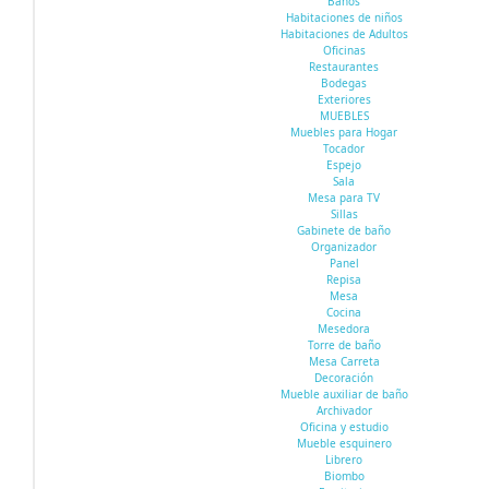
Baños
Habitaciones de niños
Habitaciones de Adultos
Oficinas
Restaurantes
Bodegas
Exteriores
MUEBLES
Muebles para Hogar
Tocador
Espejo
Sala
Mesa para TV
Sillas
Gabinete de baño
Organizador
Panel
Repisa
Mesa
Cocina
Mesedora
Torre de baño
Mesa Carreta
Decoración
Mueble auxiliar de baño
Archivador
Oficina y estudio
Mueble esquinero
Librero
Biombo