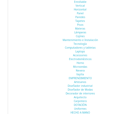
Enrollable
Vertical
Horizontal
Panel
Paredes
Tapetes
Pisos
Materas
Lámparas
Cojínes
Mantenimiento e Instalación
Tecnología
Computadores y tabletas
Laptops
Accessories
Electrodomésticos
Horno
Microondas
Nevera
Vajilla
EMPRENDIMIENTO
Artesanos
Diseñador industrial
Diseñador de Modas
Decorador de interiores
Arquitecto
Carpintero
DOTACIÓN
Uniformes
HECHO A MANO