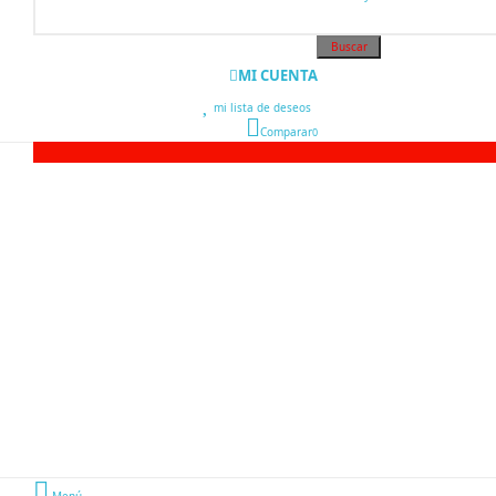
Buscar
MI CUENTA
mi lista de deseos
0
Comparar
0
Menú