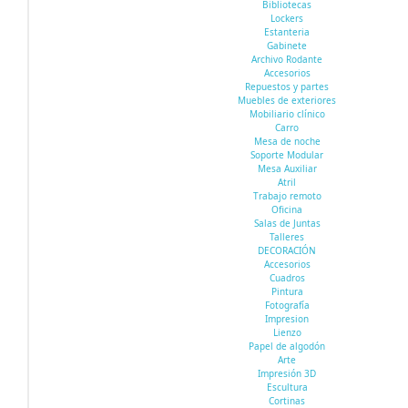
Bibliotecas
Lockers
Estanteria
Gabinete
Archivo Rodante
Accesorios
Repuestos y partes
Muebles de exteriores
Mobiliario clínico
Carro
Mesa de noche
Soporte Modular
Mesa Auxiliar
Atril
Trabajo remoto
Oficina
Salas de Juntas
Talleres
DECORACIÓN
Accesorios
Cuadros
Pintura
Fotografía
Impresion
Lienzo
Papel de algodón
Arte
Impresión 3D
Escultura
Cortinas