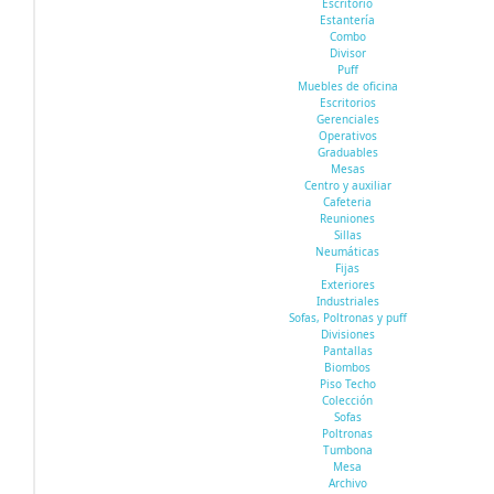
Escritorio
Estantería
Combo
Divisor
Puff
Muebles de oficina
Escritorios
Gerenciales
Operativos
Graduables
Mesas
Centro y auxiliar
Cafeteria
Reuniones
Sillas
Neumáticas
Fijas
Exteriores
Industriales
Sofas, Poltronas y puff
Divisiones
Pantallas
Biombos
Piso Techo
Colección
Sofas
Poltronas
Tumbona
Mesa
Archivo