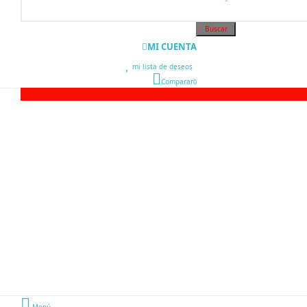
Buscar
MI CUENTA
mi lista de deseos
0
Comparar
0
Menú