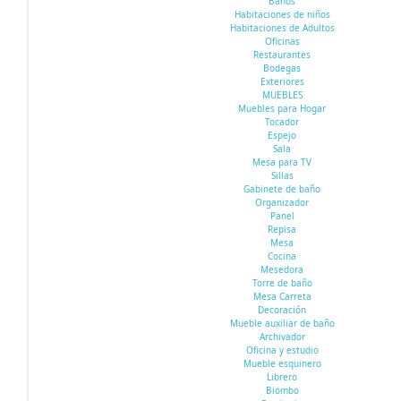
Baños
Habitaciones de niños
Habitaciones de Adultos
Oficinas
Restaurantes
Bodegas
Exteriores
MUEBLES
Muebles para Hogar
Tocador
Espejo
Sala
Mesa para TV
Sillas
Gabinete de baño
Organizador
Panel
Repisa
Mesa
Cocina
Mesedora
Torre de baño
Mesa Carreta
Decoración
Mueble auxiliar de baño
Archivador
Oficina y estudio
Mueble esquinero
Librero
Biombo