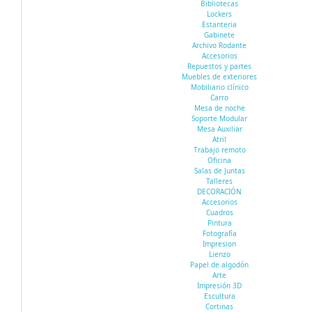
Bibliotecas
Lockers
Estanteria
Gabinete
Archivo Rodante
Accesorios
Repuestos y partes
Muebles de exteriores
Mobiliario clínico
Carro
Mesa de noche
Soporte Modular
Mesa Auxiliar
Atril
Trabajo remoto
Oficina
Salas de Juntas
Talleres
DECORACIÓN
Accesorios
Cuadros
Pintura
Fotografía
Impresion
Lienzo
Papel de algodón
Arte
Impresión 3D
Escultura
Cortinas