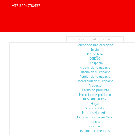
+57 3204758437
Selecciona una categoría
Inicio
PRE-VENTA
DISEÑO
Tu espacio
Krockis de tu espacio
Diseño de tu espacio
Render de tu espacio
Decoración de tu espacio
Producto
Diseño de producto
Prototipo de producto
REMODELACIÓN
Hogar
Sala comedor
Paredes Humedas
Estudio - oficina en Casa
Techos
Cocinas
Pasillos - Corredores