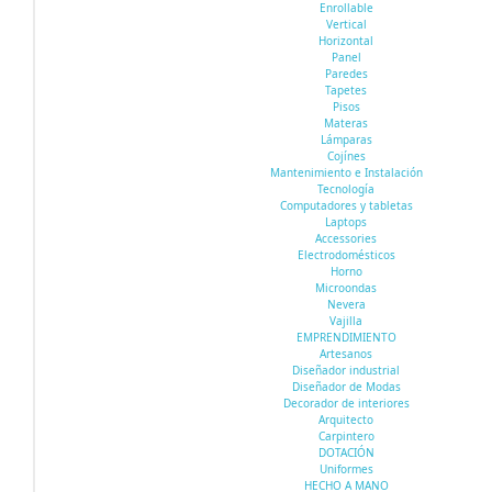
Enrollable
Vertical
Horizontal
Panel
Paredes
Tapetes
Pisos
Materas
Lámparas
Cojínes
Mantenimiento e Instalación
Tecnología
Computadores y tabletas
Laptops
Accessories
Electrodomésticos
Horno
Microondas
Nevera
Vajilla
EMPRENDIMIENTO
Artesanos
Diseñador industrial
Diseñador de Modas
Decorador de interiores
Arquitecto
Carpintero
DOTACIÓN
Uniformes
HECHO A MANO