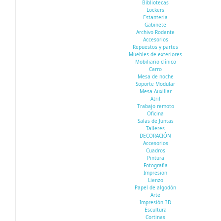
Bibliotecas
Lockers
Estanteria
Gabinete
Archivo Rodante
Accesorios
Repuestos y partes
Muebles de exteriores
Mobiliario clínico
Carro
Mesa de noche
Soporte Modular
Mesa Auxiliar
Atril
Trabajo remoto
Oficina
Salas de Juntas
Talleres
DECORACIÓN
Accesorios
Cuadros
Pintura
Fotografía
Impresion
Lienzo
Papel de algodón
Arte
Impresión 3D
Escultura
Cortinas