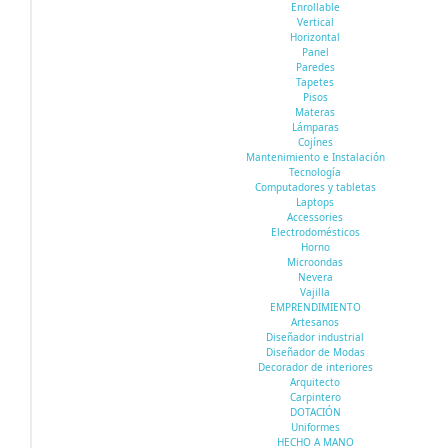
Enrollable
Vertical
Horizontal
Panel
Paredes
Tapetes
Pisos
Materas
Lámparas
Cojínes
Mantenimiento e Instalación
Tecnología
Computadores y tabletas
Laptops
Accessories
Electrodomésticos
Horno
Microondas
Nevera
Vajilla
EMPRENDIMIENTO
Artesanos
Diseñador industrial
Diseñador de Modas
Decorador de interiores
Arquitecto
Carpintero
DOTACIÓN
Uniformes
HECHO A MANO