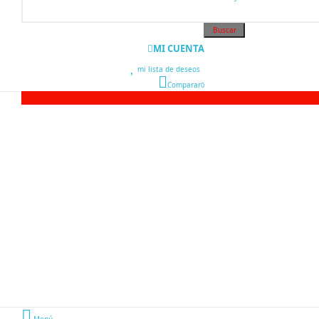
Buscar
MI CUENTA
mi lista de deseos
0
Comparar
0
Menú