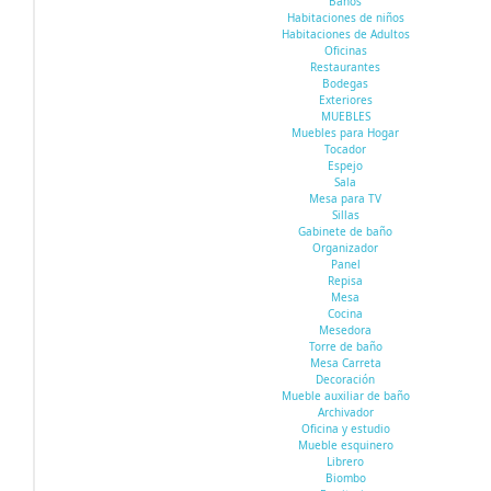
Baños
Habitaciones de niños
Habitaciones de Adultos
Oficinas
Restaurantes
Bodegas
Exteriores
MUEBLES
Muebles para Hogar
Tocador
Espejo
Sala
Mesa para TV
Sillas
Gabinete de baño
Organizador
Panel
Repisa
Mesa
Cocina
Mesedora
Torre de baño
Mesa Carreta
Decoración
Mueble auxiliar de baño
Archivador
Oficina y estudio
Mueble esquinero
Librero
Biombo