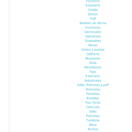
Escritorio
Estantería
Combo
Divisor
Puff
Muebles de oficina
Escritorios
Gerenciales
Operativos
Graduables
Mesas
Centro y auxiliar
Cafeteria
Reuniones
Sillas
Neumáticas
Fijas
Exteriores
Industriales
Sofas, Poltronas y puff
Divisiones
Pantallas
Biombos
Piso Techo
Colección
Sofas
Poltronas
Tumbona
Mesa
Archivo