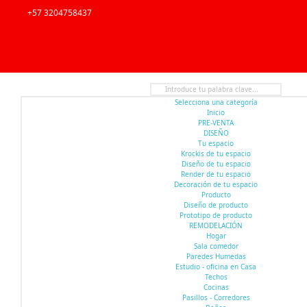
+57 3204758437
Selecciona una categoría
Inicio
PRE-VENTA
DISEÑO
Tu espacio
Krockis de tu espacio
Diseño de tu espacio
Render de tu espacio
Decoración de tu espacio
Producto
Diseño de producto
Prototipo de producto
REMODELACIÓN
Hogar
Sala comedor
Paredes Humedas
Estudio - oficina en Casa
Techos
Cocinas
Pasillos - Corredores