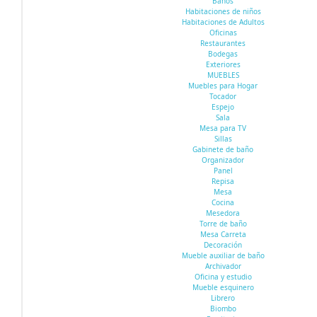
Baños
Habitaciones de niños
Habitaciones de Adultos
Oficinas
Restaurantes
Bodegas
Exteriores
MUEBLES
Muebles para Hogar
Tocador
Espejo
Sala
Mesa para TV
Sillas
Gabinete de baño
Organizador
Panel
Repisa
Mesa
Cocina
Mesedora
Torre de baño
Mesa Carreta
Decoración
Mueble auxiliar de baño
Archivador
Oficina y estudio
Mueble esquinero
Librero
Biombo