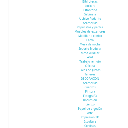
Bibliotecas
Lockers
Estanteria
Gabinete
Archivo Rodante
Accesorios
Repuestos y partes
Muebles de exteriores
Mobiliario clínico
Carro
Mesa de noche
Soporte Modular
Mesa Auxiliar
Atril
Trabajo remoto
Oficina
Salas de Juntas
Talleres
DECORACIÓN
Accesorios
Cuadros
Pintura
Fotografía
Impresion
Lienzo
Papel de algodón
Arte
Impresión 3D
Escultura
Cortinas