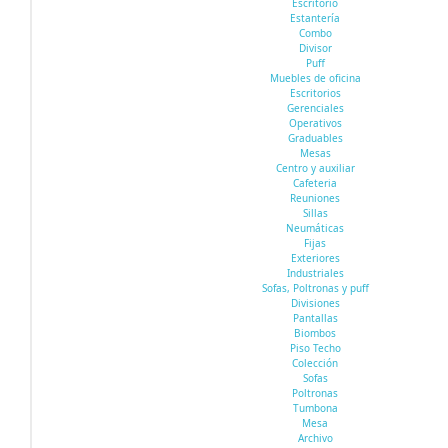
Escritorio
Estantería
Combo
Divisor
Puff
Muebles de oficina
Escritorios
Gerenciales
Operativos
Graduables
Mesas
Centro y auxiliar
Cafeteria
Reuniones
Sillas
Neumáticas
Fijas
Exteriores
Industriales
Sofas, Poltronas y puff
Divisiones
Pantallas
Biombos
Piso Techo
Colección
Sofas
Poltronas
Tumbona
Mesa
Archivo