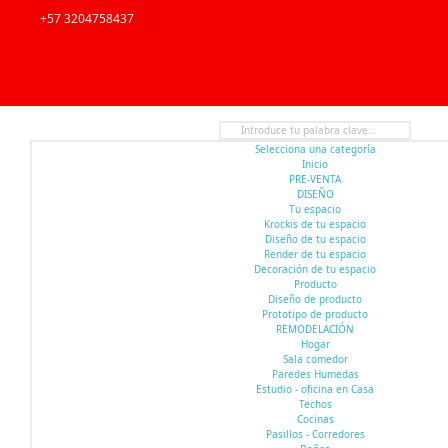
+57 3204758437
Selecciona una categoría
Inicio
PRE-VENTA
DISEÑO
Tu espacio
Krockis de tu espacio
Diseño de tu espacio
Render de tu espacio
Decoración de tu espacio
Producto
Diseño de producto
Prototipo de producto
REMODELACIÓN
Hogar
Sala comedor
Paredes Humedas
Estudio - oficina en Casa
Techos
Cocinas
Pasillos - Corredores