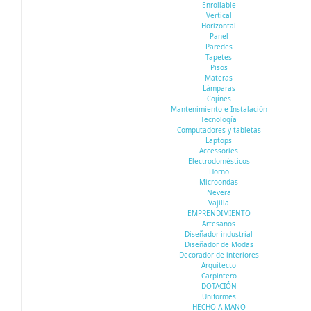
Enrollable
Vertical
Horizontal
Panel
Paredes
Tapetes
Pisos
Materas
Lámparas
Cojínes
Mantenimiento e Instalación
Tecnología
Computadores y tabletas
Laptops
Accessories
Electrodomésticos
Horno
Microondas
Nevera
Vajilla
EMPRENDIMIENTO
Artesanos
Diseñador industrial
Diseñador de Modas
Decorador de interiores
Arquitecto
Carpintero
DOTACIÓN
Uniformes
HECHO A MANO