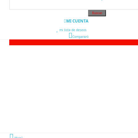
Buscar
MI CUENTA
mi lista de deseos
0
Comparar
0
Menú